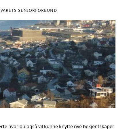
SVARETS SENIORFORBUND
erte hvor du også vil kunne knytte nye bekjentskaper.