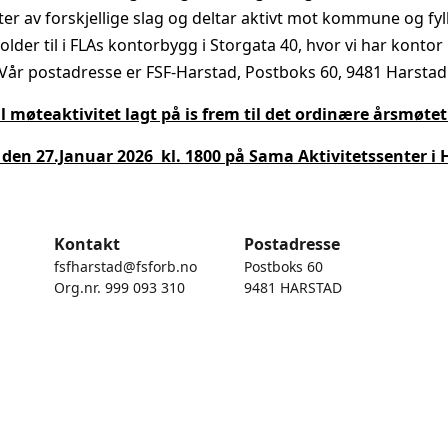
eter av forskjellige slag og deltar aktivt mot kommune og fyl
lder til i FLAs kontorbygg i Storgata 40, hvor vi har kontor 
Vår postadresse er FSF-Harstad, Postboks 60, 9481 Harstad
ll møteaktivitet lagt på is frem til det ordinære årsmøt
 den 27.Januar 2026 kl. 1800 på Sama Aktivitetssenter i 
Kontakt
Postadresse
fsfharstad@fsforb.no
Postboks 60
Org.nr. 999 093 310
9481 HARSTAD