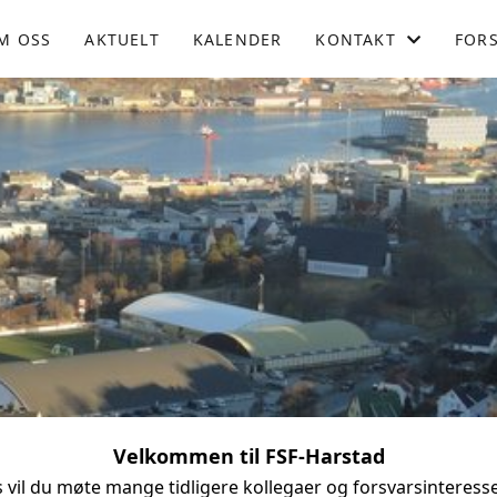
M OSS
AKTUELT
KALENDER
KONTAKT
FOR
KONTAKT OSS
STYRET
BLI MEDLEM
Velkommen til FSF-Harstad
s vil du møte mange tidligere kollegaer og forsvarsinteress