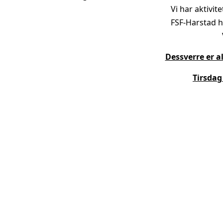
Vi har aktivit
FSF-Harstad ho
Dessverre er a
Tirsdag