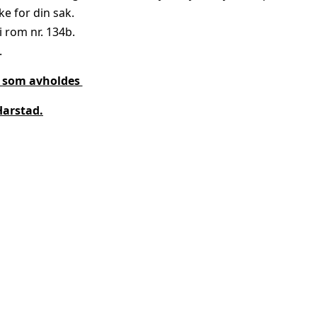
ke for din sak.
i rom nr. 134b.
.
et som avholdes
Harstad.